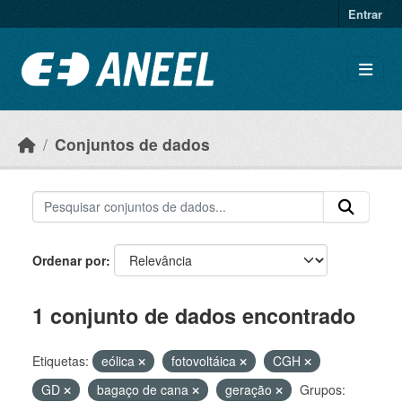
Ir para o conteúdo principal
Entrar
Conjuntos de dados
Ordenar por
1 conjunto de dados encontrado
Etiquetas:
eólica
fotovoltáica
CGH
GD
bagaço de cana
geração
Grupos: