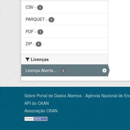
CSV
-
1
PARQUET
-
1
PDF
-
1
ZIP
-
1
Licenças
Licença Aberta...
-
1
Sobre Portal de Dados Abertos - Agência Nacional de Ene
API do CKAN
Associação CKAN