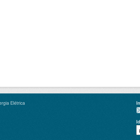
rgia Elétrica
I
I