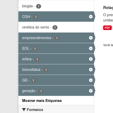
biogás
-
1
Rela
O pre
CGH
-
1
unida
cinética do vento
-
1
PDF
empreendimentos
-
1
Você t
EOL
-
1
eólica
-
1
fotovoltáica
-
1
GD
-
1
geração
-
1
Mostrar mais Etiquetas
Formatos