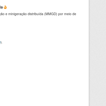
da
ção e minigeração distribuída (MMGD) por meio de
I
).