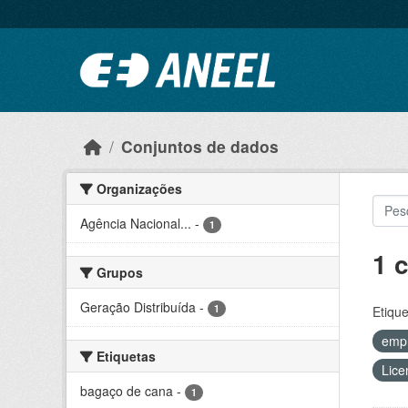
Ir para o conteúdo principal
Conjuntos de dados
Organizações
Agência Nacional...
-
1
1 
Grupos
Geração Distribuída
-
1
Etique
emp
Etiquetas
Lice
bagaço de cana
-
1