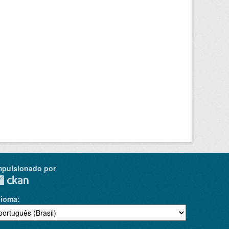
mpulsionado por
dioma