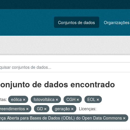
Conjuntos de dados
Organizações
conjunto de dados encontrado
tas:
eólica
fotovoltáica
CGH
EOL
reendimentos
GD
geração
Licenças:
nça Aberta para Bases de Dados (ODbL) do Open Data Commons