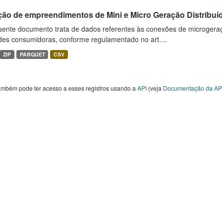
ção de empreendimentos de Mini e Micro Geração Distribuí
sente documento trata de dados referentes às conexões de microgera
des consumidoras, conforme regulamentado no art....
ZIP
PARQUET
CSV
ambém pode ter acesso a esses registros usando a
API
(veja
Documentação da AP