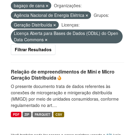
bagaço de cana
Organizações:
Agência Nacional de Energia Elétrica
Grupos:
Geração Distribuída
Licenças:
Licença Aberta para Bases de Dados (ODbL) do Open
Data Commons
Filtrar Resultados
Relação de empreendimentos de Mini e Micro
Geração Distribuída
O presente documento trata de dados referentes às
conexões de microgeração e minigeração distribuída
(MMGD) por meio de unidades consumidoras, conforme
regulamentado no art....
PDF
ZIP
PARQUET
CSV
Você também pode ter acesso a esses registros usando a
API
(veja