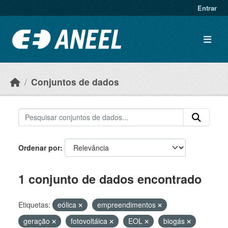
Ir para o conteúdo principal
Entrar
Conjuntos de dados
Ordenar por
1 conjunto de dados encontrado
Etiquetas:
eólica
empreendimentos
geração
fotovoltáica
EOL
biogás