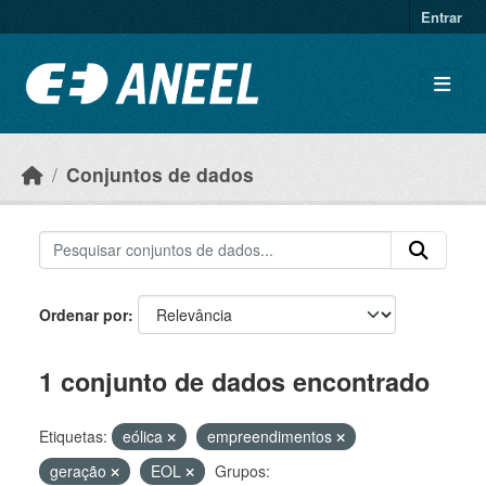
Ir para o conteúdo principal
Entrar
Conjuntos de dados
Ordenar por
1 conjunto de dados encontrado
Etiquetas:
eólica
empreendimentos
geração
EOL
Grupos: