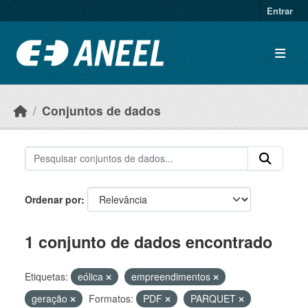
Ir para o conteúdo principal
Entrar
Conjuntos de dados
Ordenar por
1 conjunto de dados encontrado
Etiquetas:
eólica
empreendimentos
geração
Formatos:
PDF
PARQUET