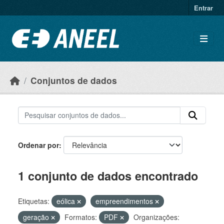
Ir para o conteúdo principal
Entrar
Conjuntos de dados
Ordenar por
1 conjunto de dados encontrado
Etiquetas:
eólica
empreendimentos
geração
Formatos:
PDF
Organizações: