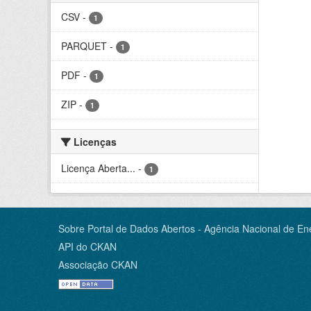
CSV
-
1
PARQUET
-
1
PDF
-
1
ZIP
-
1
Licenças
Licença Aberta...
-
1
Sobre Portal de Dados Abertos - Agência Nacional de Ene
API do CKAN
Associação CKAN