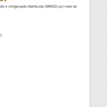
ção e minigeração distribuída (MMGD) por meio de
I
).