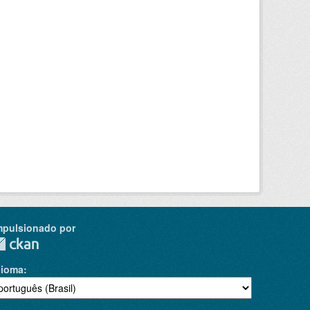
mpulsionado por
dioma