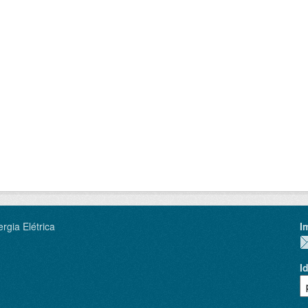
rgia Elétrica
I
I