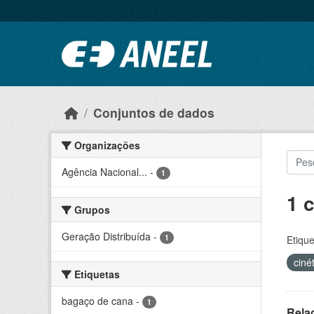
Ir para o conteúdo principal
Conjuntos de dados
Organizações
Agência Nacional...
-
1
1 
Grupos
Geração Distribuída
-
1
Etique
ciné
Etiquetas
bagaço de cana
-
1
Rela