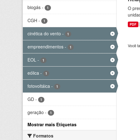
biogás
-
O pre
1
unida
CGH
-
1
PDF
cinética do vento
-
1
Você t
empreendimentos
-
1
EOL
-
1
eólica
-
1
fotovoltáica
-
1
GD
-
1
geração
-
1
Mostrar mais Etiquetas
Formatos