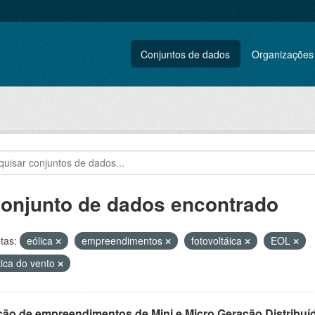
Conjuntos de dados
Organizações
conjunto de dados encontrado
tas:
eólica
empreendimentos
fotovoltáica
EOL
tica do vento
ção de empreendimentos de Mini e Micro Geração Distribuí