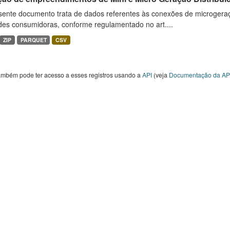
sente documento trata de dados referentes às conexões de microgera
des consumidoras, conforme regulamentado no art....
ZIP
PARQUET
CSV
ambém pode ter acesso a esses registros usando a
API
(veja
Documentação da AP