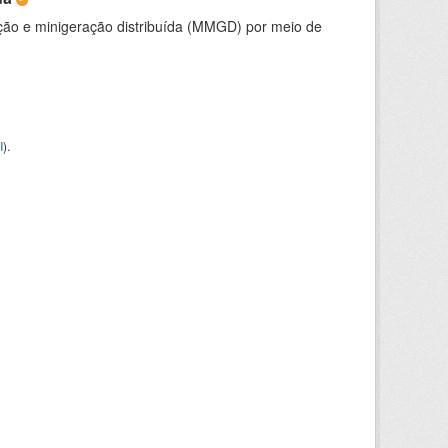
ção e minigeração distribuída (MMGD) por meio de
I
).