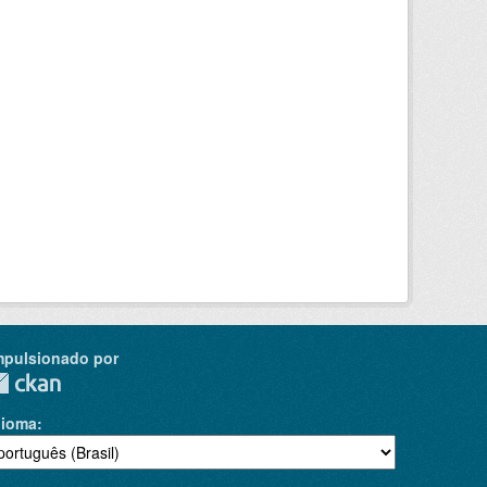
mpulsionado por
dioma