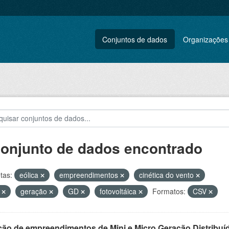
Conjuntos de dados
Organizações
conjunto de dados encontrado
tas:
eólica
empreendimentos
cinética do vento
L
geração
GD
fotovoltáica
Formatos:
CSV
ção de empreendimentos de Mini e Micro Geração Distribuí