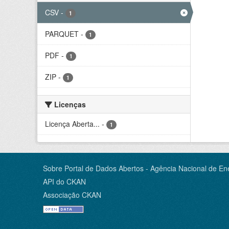
CSV
-
1
PARQUET
-
1
PDF
-
1
ZIP
-
1
Licenças
Licença Aberta...
-
1
Sobre Portal de Dados Abertos - Agência Nacional de Ene
API do CKAN
Associação CKAN