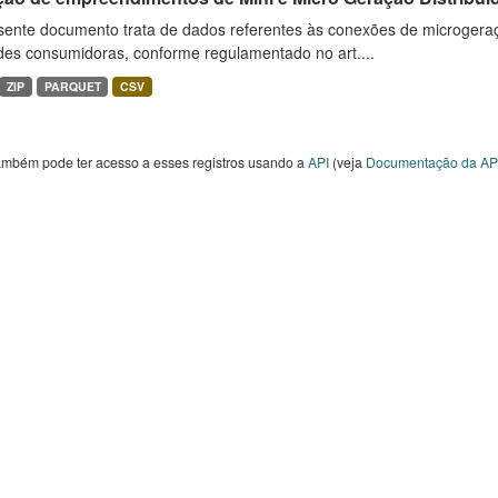
sente documento trata de dados referentes às conexões de microgera
des consumidoras, conforme regulamentado no art....
ZIP
PARQUET
CSV
ambém pode ter acesso a esses registros usando a
API
(veja
Documentação da AP