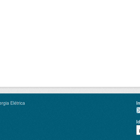
rgia Elétrica
I
I