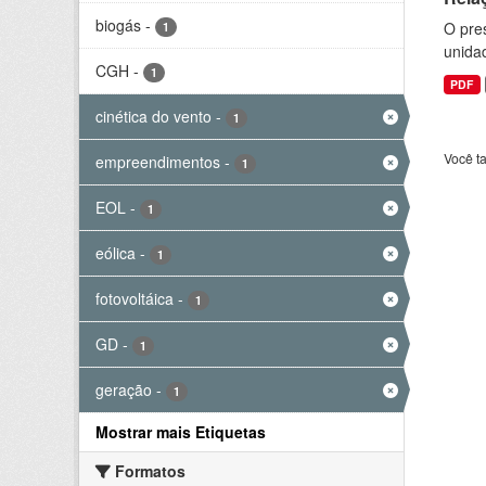
biogás
-
O pre
1
unida
CGH
-
1
PDF
cinética do vento
-
1
Você t
empreendimentos
-
1
EOL
-
1
eólica
-
1
fotovoltáica
-
1
GD
-
1
geração
-
1
Mostrar mais Etiquetas
Formatos