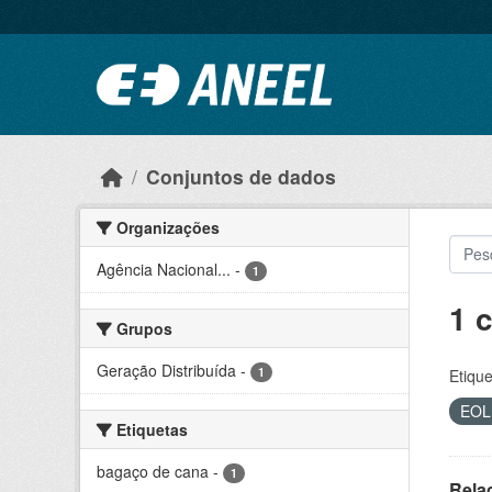
Ir para o conteúdo principal
Conjuntos de dados
Organizações
Agência Nacional...
-
1
1 
Grupos
Geração Distribuída
-
1
Etique
EO
Etiquetas
bagaço de cana
-
1
Rela