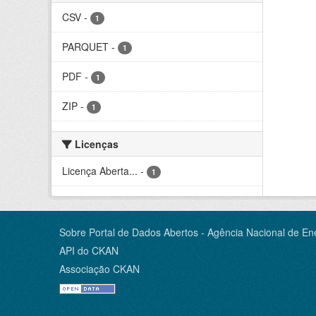
CSV
-
1
PARQUET
-
1
PDF
-
1
ZIP
-
1
Licenças
Licença Aberta...
-
1
Sobre Portal de Dados Abertos - Agência Nacional de Ene
API do CKAN
Associação CKAN