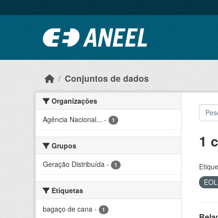
Ir para o conteúdo principal
Conjuntos de dados
Organizações
Agência Nacional...
-
1
1 
Grupos
Geração Distribuída
-
1
Etique
EO
Etiquetas
bagaço de cana
-
1
Rela