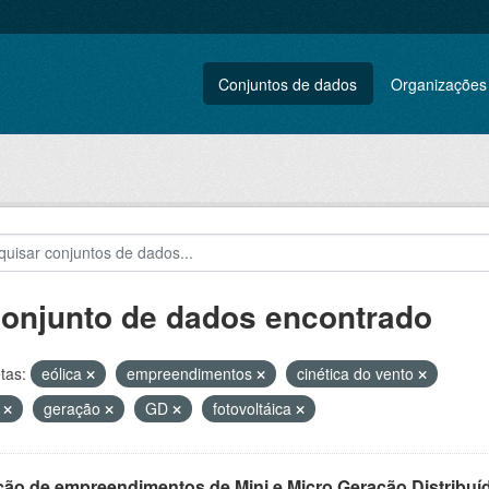
Conjuntos de dados
Organizações
conjunto de dados encontrado
tas:
eólica
empreendimentos
cinética do vento
L
geração
GD
fotovoltáica
ção de empreendimentos de Mini e Micro Geração Distribuí