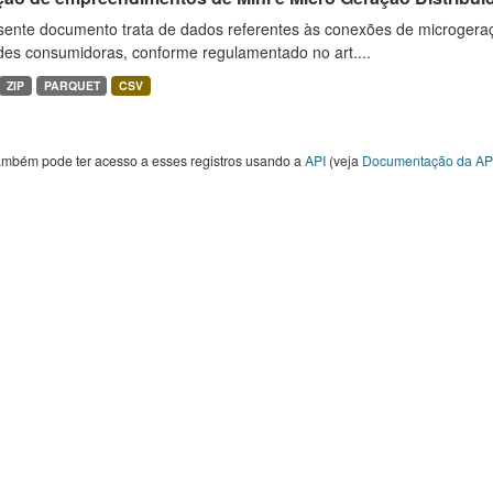
sente documento trata de dados referentes às conexões de microgera
des consumidoras, conforme regulamentado no art....
ZIP
PARQUET
CSV
ambém pode ter acesso a esses registros usando a
API
(veja
Documentação da AP