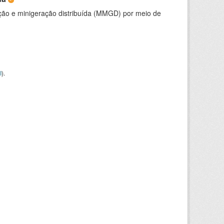
ção e minigeração distribuída (MMGD) por meio de
I
).