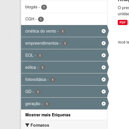
biogás
-
O pre
1
unida
CGH
-
1
PDF
cinética do vento
-
1
Você t
empreendimentos
-
1
EOL
-
1
eólica
-
1
fotovoltáica
-
1
GD
-
1
geração
-
1
Mostrar mais Etiquetas
Formatos