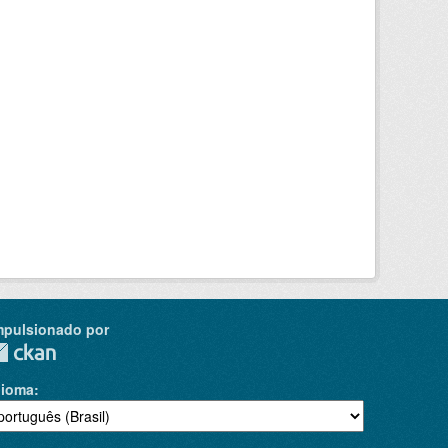
mpulsionado por
dioma