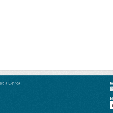
rgia Elétrica
I
I