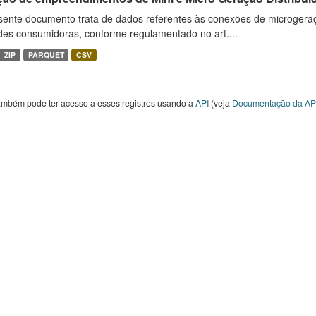
sente documento trata de dados referentes às conexões de microgera
des consumidoras, conforme regulamentado no art....
ZIP
PARQUET
CSV
ambém pode ter acesso a esses registros usando a
API
(veja
Documentação da AP