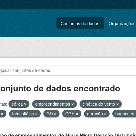
Conjuntos de dados
Organizações
conjunto de dados encontrado
tas:
eólica
empreendimentos
cinética do vento
L
fotovoltáica
GD
CGH
geração
bagaço de
ção de empreendimentos de Mini e Micro Geração Distribuí