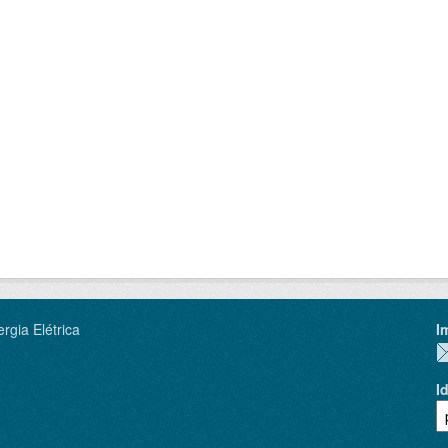
rgia Elétrica
I
I