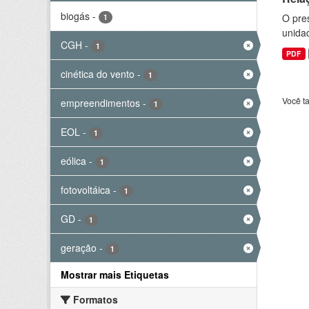
biogás
-
O pre
1
unida
CGH
-
1
PDF
cinética do vento
-
1
Você t
empreendimentos
-
1
EOL
-
1
eólica
-
1
fotovoltáica
-
1
GD
-
1
geração
-
1
Mostrar mais Etiquetas
Formatos