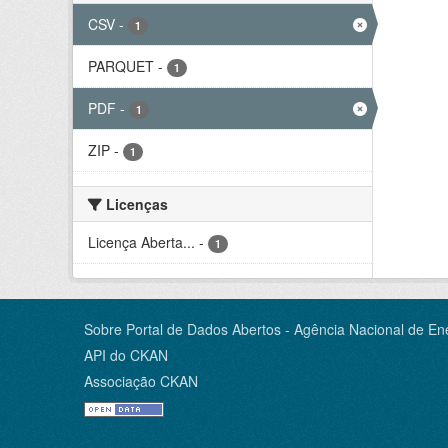
CSV
-
1
PARQUET
-
1
PDF
-
1
ZIP
-
1
Licenças
Licença Aberta...
-
1
Sobre Portal de Dados Abertos - Agência Nacional de Ene
API do CKAN
Associação CKAN