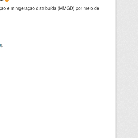
ção e minigeração distribuída (MMGD) por meio de
I
).