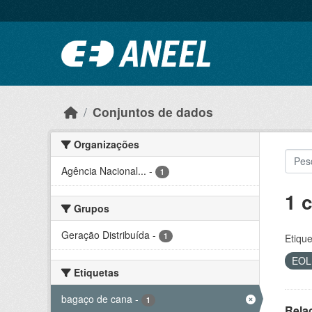
Ir para o conteúdo principal
Conjuntos de dados
Organizações
Agência Nacional...
-
1
1 
Grupos
Geração Distribuída
-
1
Etique
EO
Etiquetas
bagaço de cana
-
1
Rela