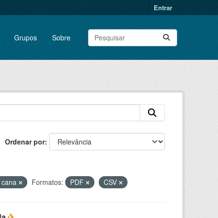
Entrar
Grupos
Sobre
Ordenar por
 cana
Formatos:
PDF
CSV
da