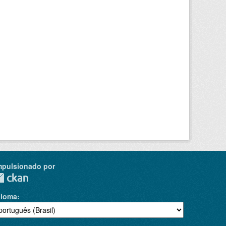
mpulsionado por
dioma