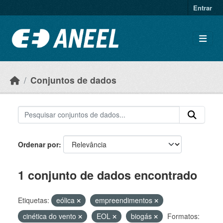
Ir para o conteúdo principal
Entrar
Conjuntos de dados
Ordenar por
1 conjunto de dados encontrado
Etiquetas:
eólica
empreendimentos
cinética do vento
EOL
biogás
Formatos: