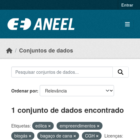
Ir para o conteúdo principal
Entrar
Conjuntos de dados
Ordenar por
1 conjunto de dados encontrado
Etiquetas:
eólica
empreendimentos
biogás
bagaço de cana
CGH
Licenças: