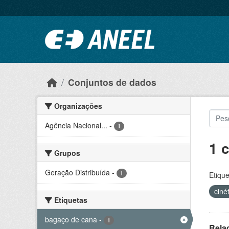
Ir para o conteúdo principal
Conjuntos de dados
Organizações
Agência Nacional...
-
1
1 
Grupos
Geração Distribuída
-
1
Etique
ciné
Etiquetas
bagaço de cana
-
1
Rela