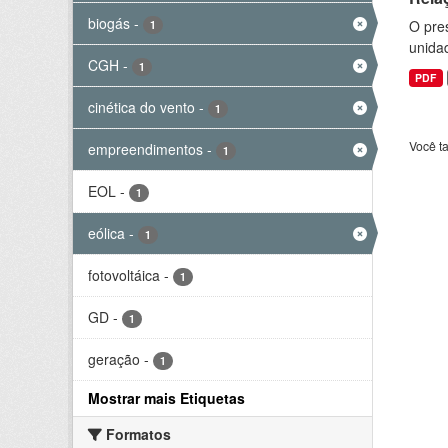
biogás
-
O pre
1
unida
CGH
-
1
PDF
cinética do vento
-
1
Você t
empreendimentos
-
1
EOL
-
1
eólica
-
1
fotovoltáica
-
1
GD
-
1
geração
-
1
Mostrar mais Etiquetas
Formatos