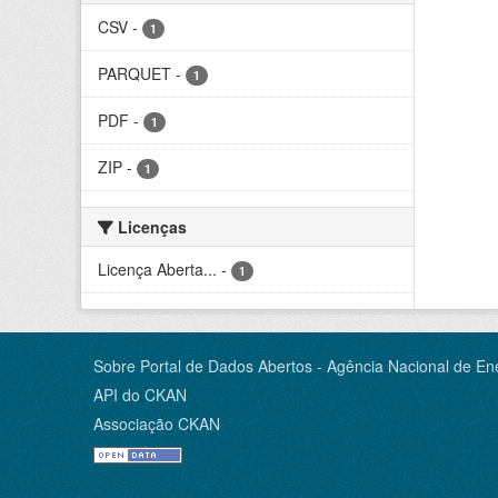
CSV
-
1
PARQUET
-
1
PDF
-
1
ZIP
-
1
Licenças
Licença Aberta...
-
1
Sobre Portal de Dados Abertos - Agência Nacional de Ene
API do CKAN
Associação CKAN