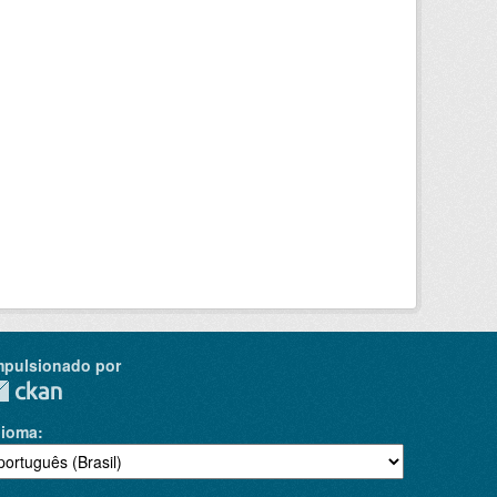
mpulsionado por
dioma