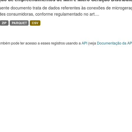
sente documento trata de dados referentes às conexões de microgera
des consumidoras, conforme regulamentado no art....
ZIP
PARQUET
CSV
ambém pode ter acesso a esses registros usando a
API
(veja
Documentação da AP