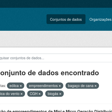
Conjuntos de dados
Organizações
conjunto de dados encontrado
tas:
eólica
empreendimentos
bagaço de cana
tica do vento
CGH
biogás
ção de empreendimentos de Mini e Micro Geração Distribuí