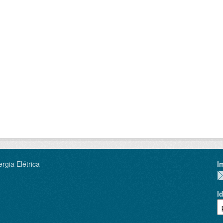
rgia Elétrica
I
I