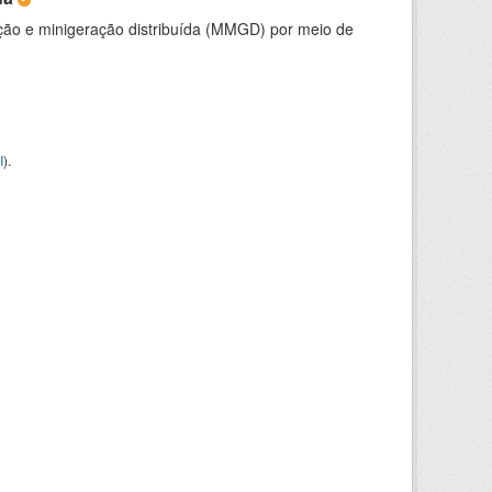
ção e minigeração distribuída (MMGD) por meio de
I
).