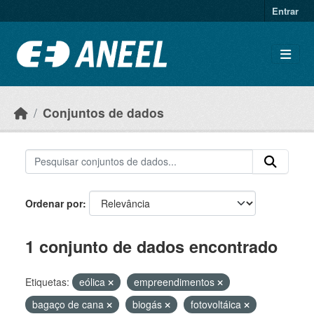
Ir para o conteúdo principal
Entrar
Conjuntos de dados
Ordenar por
1 conjunto de dados encontrado
Etiquetas:
eólica
empreendimentos
bagaço de cana
biogás
fotovoltáica