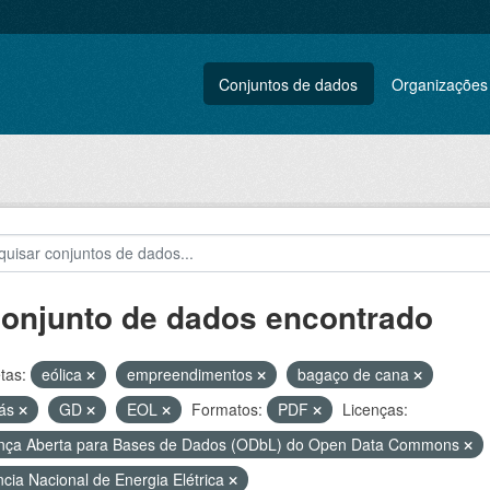
Conjuntos de dados
Organizações
conjunto de dados encontrado
tas:
eólica
empreendimentos
bagaço de cana
gás
GD
EOL
Formatos:
PDF
Licenças:
nça Aberta para Bases de Dados (ODbL) do Open Data Commons
cia Nacional de Energia Elétrica