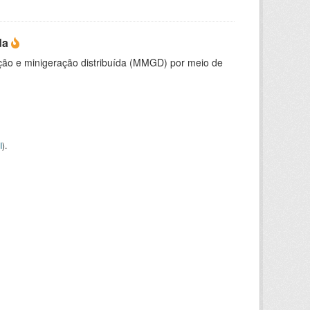
da
ção e minigeração distribuída (MMGD) por meio de
I
).