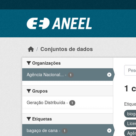
Ir para o conteúdo principal
Conjuntos de dados
Organizações
Agência Nacional...
-
1
1 
Grupos
Geração Distribuída
-
1
Etique
bio
Etiquetas
Lice
bagaço de cana
-
1
Agên