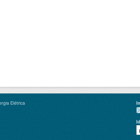
rgia Elétrica
I
I