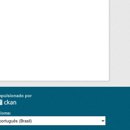
mpulsionado por
dioma