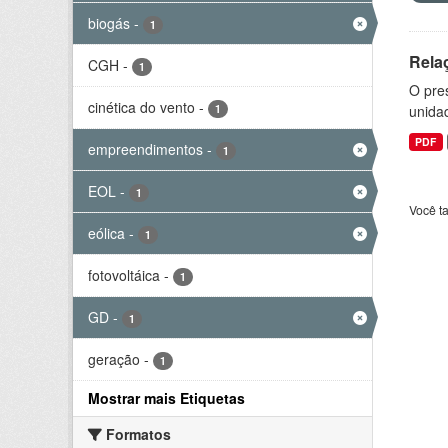
biogás
-
1
Rela
CGH
-
1
O pre
cinética do vento
-
1
unida
PDF
empreendimentos
-
1
EOL
-
1
Você t
eólica
-
1
fotovoltáica
-
1
GD
-
1
geração
-
1
Mostrar mais Etiquetas
Formatos