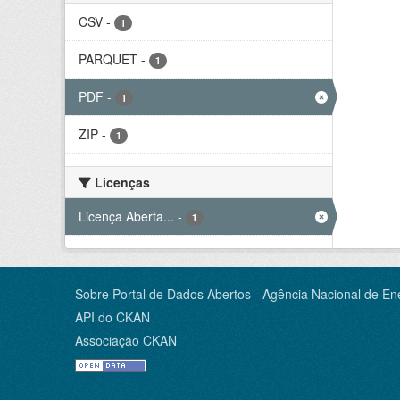
CSV
-
1
PARQUET
-
1
PDF
-
1
ZIP
-
1
Licenças
Licença Aberta...
-
1
Sobre Portal de Dados Abertos - Agência Nacional de Ene
API do CKAN
Associação CKAN