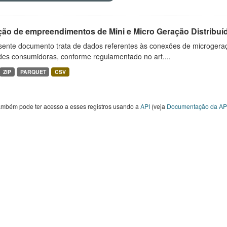
ção de empreendimentos de Mini e Micro Geração Distribuí
sente documento trata de dados referentes às conexões de microgera
des consumidoras, conforme regulamentado no art....
ZIP
PARQUET
CSV
ambém pode ter acesso a esses registros usando a
API
(veja
Documentação da AP