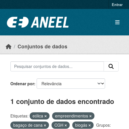
Ir para o conteúdo principal
Entrar
Conjuntos de dados
Ordenar por
1 conjunto de dados encontrado
Etiquetas:
eólica
empreendimentos
bagaço de cana
CGH
biogás
Grupos: