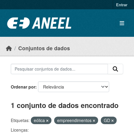
Ir para o conteúdo principal
Entrar
Conjuntos de dados
Ordenar por
1 conjunto de dados encontrado
Etiquetas:
eólica
empreendimentos
GD
Licenças: