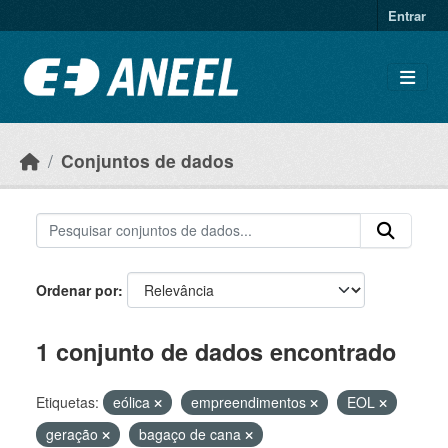
Ir para o conteúdo principal
Entrar
Conjuntos de dados
Ordenar por
1 conjunto de dados encontrado
Etiquetas:
eólica
empreendimentos
EOL
geração
bagaço de cana