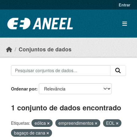
Ir para o conteúdo principal
Entrar
Conjuntos de dados
Ordenar por
1 conjunto de dados encontrado
Etiquetas:
eólica
empreendimentos
EOL
bagaço de cana