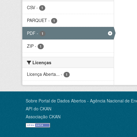
CSV
-
1
PARQUET
-
1
PDF
-
1
ZIP
-
1
Licenças
Licença Aberta...
-
1
Sobre Portal de Dados Abertos - Agência Nacional de Ene
API do CKAN
Associação CKAN