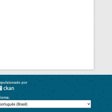
mpulsionado por
dioma