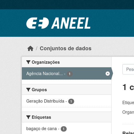
Ir para o conteúdo principal
Conjuntos de dados
Organizações
Agência Nacional...
-
1
1 
Grupos
Geração Distribuída
-
1
Etique
Organ
Etiquetas
bagaço de cana
-
1
Rela