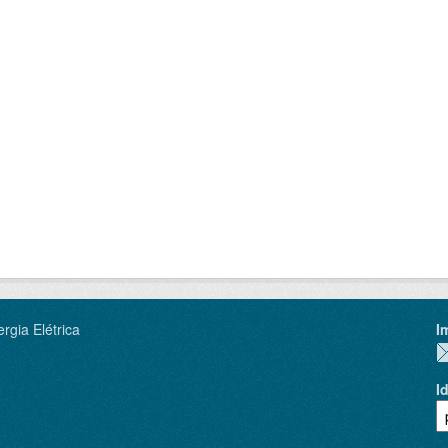
rgia Elétrica
I
I