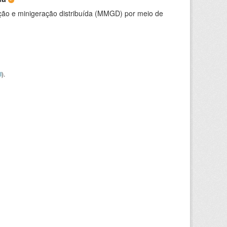
ção e minigeração distribuída (MMGD) por meio de
I
).