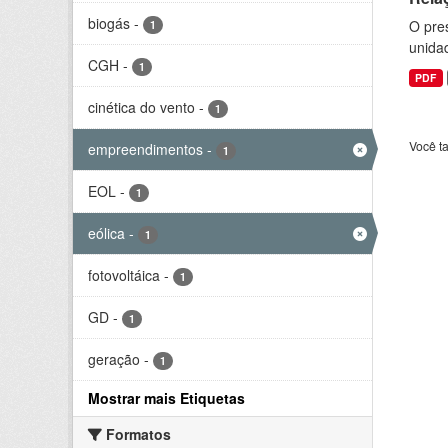
biogás
-
O pre
1
unida
CGH
-
1
PDF
cinética do vento
-
1
Você t
empreendimentos
-
1
EOL
-
1
eólica
-
1
fotovoltáica
-
1
GD
-
1
geração
-
1
Mostrar mais Etiquetas
Formatos