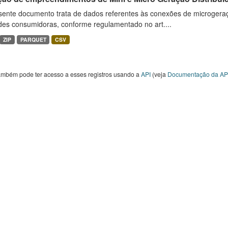
sente documento trata de dados referentes às conexões de microgera
des consumidoras, conforme regulamentado no art....
ZIP
PARQUET
CSV
ambém pode ter acesso a esses registros usando a
API
(veja
Documentação da AP