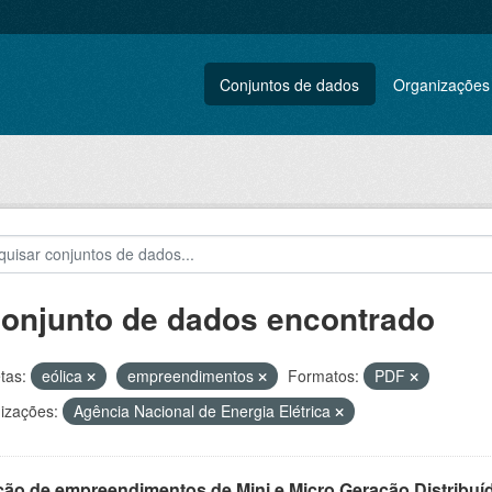
Conjuntos de dados
Organizações
conjunto de dados encontrado
tas:
eólica
empreendimentos
Formatos:
PDF
izações:
Agência Nacional de Energia Elétrica
ção de empreendimentos de Mini e Micro Geração Distribuí