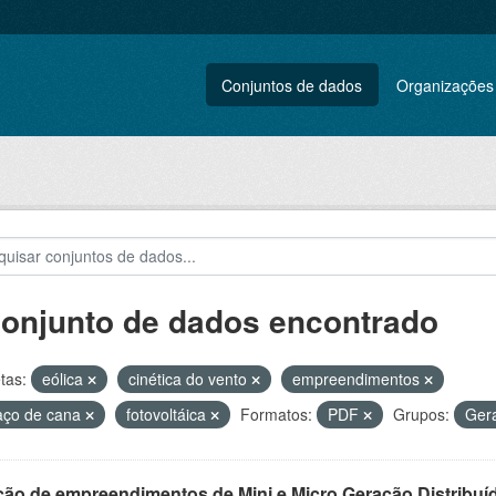
Conjuntos de dados
Organizações
conjunto de dados encontrado
tas:
eólica
cinética do vento
empreendimentos
aço de cana
fotovoltáica
Formatos:
PDF
Grupos:
Gera
ção de empreendimentos de Mini e Micro Geração Distribuí