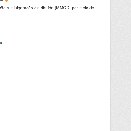
ção e minigeração distribuída (MMGD) por meio de
I
).