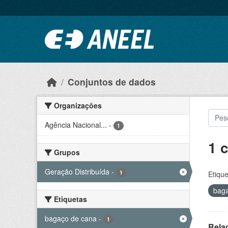
Ir para o conteúdo principal
Conjuntos de dados
Organizações
Agência Nacional...
-
1
1 
Grupos
Geração Distribuída
-
1
Etique
bag
Etiquetas
bagaço de cana
-
1
Rela