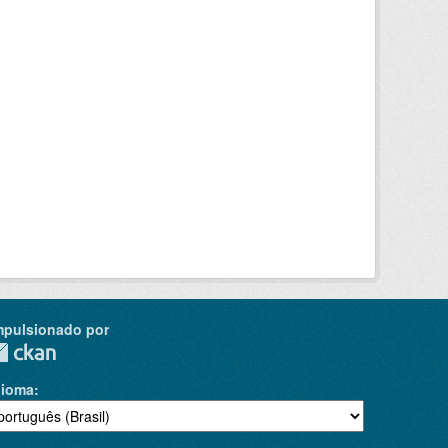
mpulsionado por
dioma