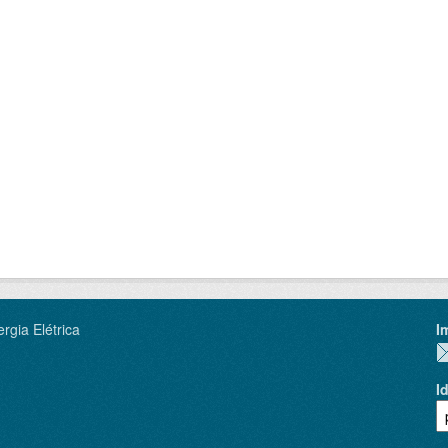
rgia Elétrica
I
I