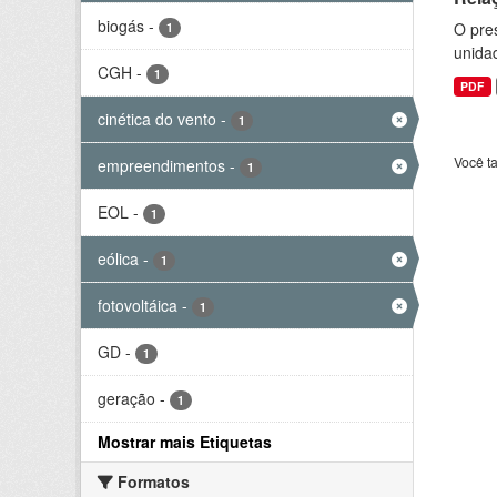
biogás
-
O pre
1
unida
CGH
-
1
PDF
cinética do vento
-
1
Você t
empreendimentos
-
1
EOL
-
1
eólica
-
1
fotovoltáica
-
1
GD
-
1
geração
-
1
Mostrar mais Etiquetas
Formatos