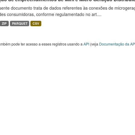
sente documento trata de dados referentes às conexões de microgera
des consumidoras, conforme regulamentado no art....
ZIP
PARQUET
CSV
ambém pode ter acesso a esses registros usando a
API
(veja
Documentação da AP