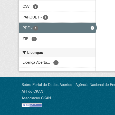
CSV
-
1
PARQUET
-
1
PDF
-
1
ZIP
-
1
Licenças
Licença Aberta...
-
1
Sobre Portal de Dados Abertos - Agência Nacional de Ene
API do CKAN
Associação CKAN