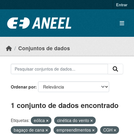
Ir para o conteúdo principal
Entrar
Conjuntos de dados
Ordenar por
1 conjunto de dados encontrado
Etiquetas:
eólica
cinética do vento
bagaço de cana
empreendimentos
CGH