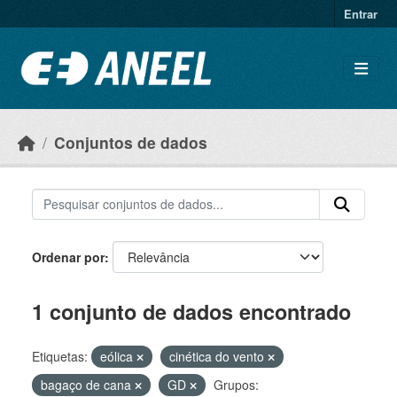
Ir para o conteúdo principal
Entrar
Conjuntos de dados
Ordenar por
1 conjunto de dados encontrado
Etiquetas:
eólica
cinética do vento
bagaço de cana
GD
Grupos: