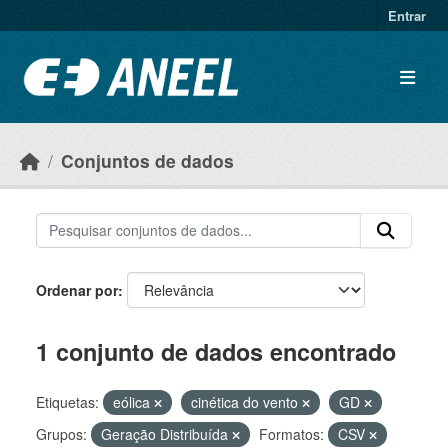
Ir para o conteúdo principal
Entrar
Conjuntos de dados
Ordenar por
1 conjunto de dados encontrado
Etiquetas:
eólica
cinética do vento
GD
Grupos:
Geração Distribuída
Formatos:
CSV