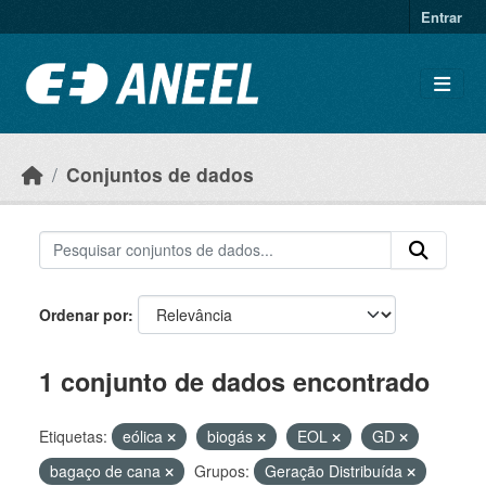
Ir para o conteúdo principal
Entrar
Conjuntos de dados
Ordenar por
1 conjunto de dados encontrado
Etiquetas:
eólica
biogás
EOL
GD
bagaço de cana
Grupos:
Geração Distribuída