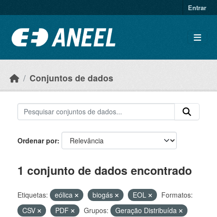
Ir para o conteúdo principal
Entrar
Conjuntos de dados
Ordenar por
1 conjunto de dados encontrado
Etiquetas:
eólica
biogás
EOL
Formatos:
CSV
PDF
Grupos:
Geração Distribuída