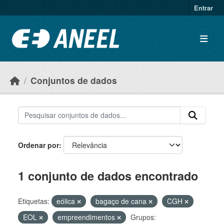
Ir para o conteúdo principal
Entrar
Conjuntos de dados
Ordenar por
1 conjunto de dados encontrado
Etiquetas:
eólica
bagaço de cana
CGH
EOL
empreendimentos
Grupos: