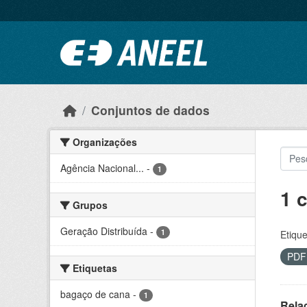
Ir para o conteúdo principal
Conjuntos de dados
Organizações
Agência Nacional...
-
1
1 
Grupos
Geração Distribuída
-
1
Etique
PD
Etiquetas
bagaço de cana
-
1
Rela