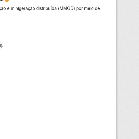
ção e minigeração distribuída (MMGD) por meio de
I
).