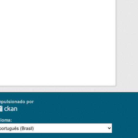
mpulsionado por
dioma