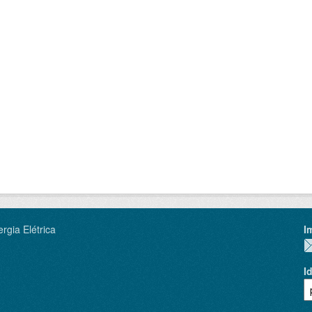
rgia Elétrica
I
I