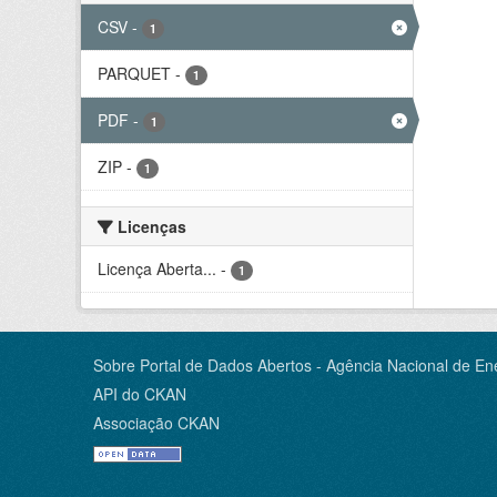
CSV
-
1
PARQUET
-
1
PDF
-
1
ZIP
-
1
Licenças
Licença Aberta...
-
1
Sobre Portal de Dados Abertos - Agência Nacional de Ene
API do CKAN
Associação CKAN