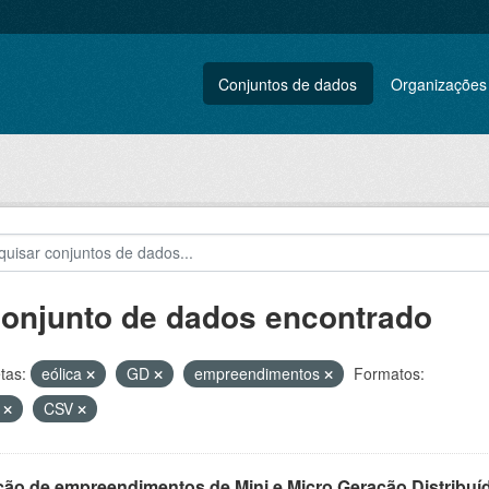
Conjuntos de dados
Organizações
conjunto de dados encontrado
tas:
eólica
GD
empreendimentos
Formatos:
F
CSV
ção de empreendimentos de Mini e Micro Geração Distribuí