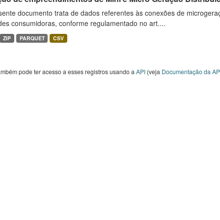
sente documento trata de dados referentes às conexões de microgera
des consumidoras, conforme regulamentado no art....
ZIP
PARQUET
CSV
ambém pode ter acesso a esses registros usando a
API
(veja
Documentação da AP