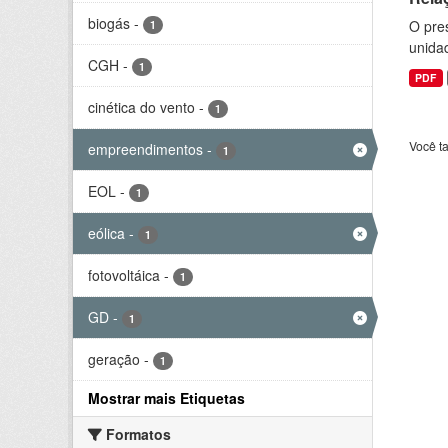
biogás
-
O pre
1
unida
CGH
-
1
PDF
cinética do vento
-
1
Você t
empreendimentos
-
1
EOL
-
1
eólica
-
1
fotovoltáica
-
1
GD
-
1
geração
-
1
Mostrar mais Etiquetas
Formatos