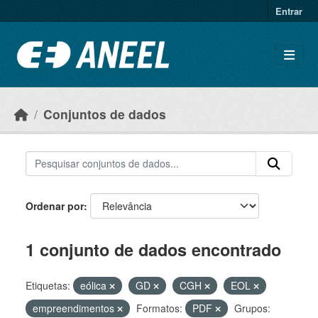
Ir para o conteúdo principal
Entrar
Conjuntos de dados
Ordenar por
1 conjunto de dados encontrado
Etiquetas:
eólica
GD
CGH
EOL
empreendimentos
Formatos:
PDF
Grupos: