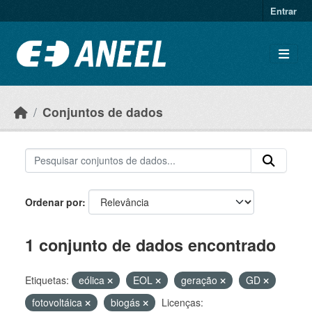
Ir para o conteúdo principal
Entrar
Conjuntos de dados
Ordenar por
1 conjunto de dados encontrado
Etiquetas:
eólica
EOL
geração
GD
fotovoltáica
biogás
Licenças: