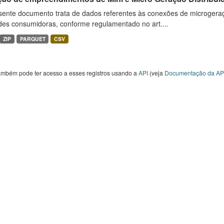
sente documento trata de dados referentes às conexões de microgera
des consumidoras, conforme regulamentado no art....
ZIP
PARQUET
CSV
ambém pode ter acesso a esses registros usando a
API
(veja
Documentação da AP