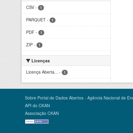
CSV
-
1
PARQUET
-
1
PDF
-
1
ZIP
-
1
Licenças
Licença Aberta...
-
1
Sobre Portal de Dados Abertos - Agência Nacional de Ene
API do CKAN
Associação CKAN