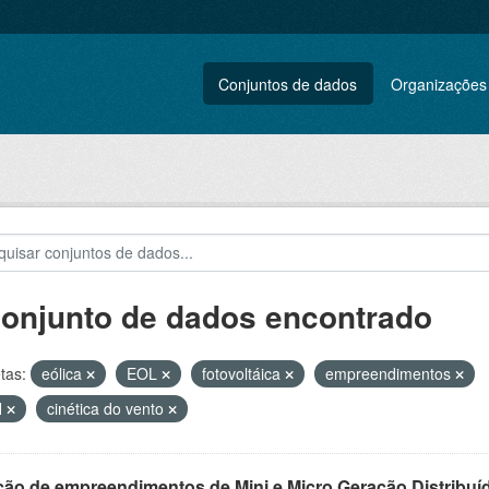
Conjuntos de dados
Organizações
conjunto de dados encontrado
tas:
eólica
EOL
fotovoltáica
empreendimentos
H
cinética do vento
ção de empreendimentos de Mini e Micro Geração Distribuí