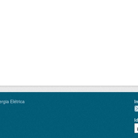
rgia Elétrica
I
I