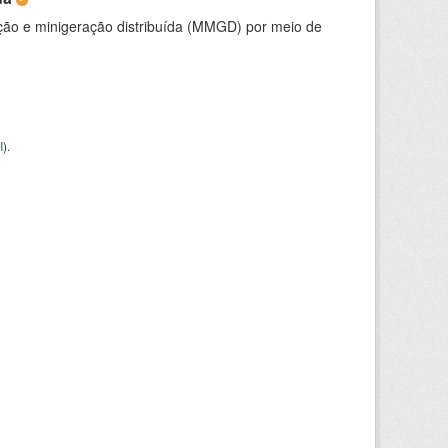
ção e minigeração distribuída (MMGD) por meio de
I
).