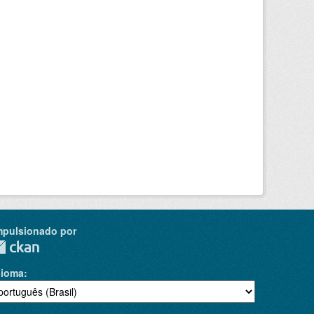
mpulsionado por
dioma