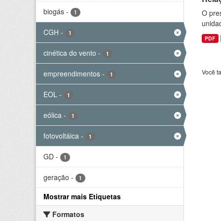
biogás
-
O pre
1
unida
CGH
-
1
PDF
cinética do vento
-
1
Você t
empreendimentos
-
1
EOL
-
1
eólica
-
1
fotovoltáica
-
1
GD
-
1
geração
-
1
Mostrar mais Etiquetas
Formatos