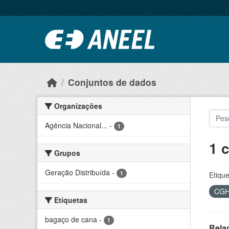
Ir para o conteúdo principal
Conjuntos de dados
Organizações
Agência Nacional...
-
1
1 
Grupos
Geração Distribuída
-
1
Etique
CG
Etiquetas
bagaço de cana
-
1
Rela