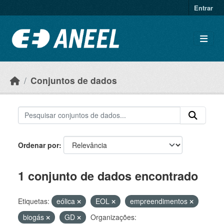
Ir para o conteúdo principal
Entrar
Conjuntos de dados
Ordenar por
1 conjunto de dados encontrado
Etiquetas:
eólica
EOL
empreendimentos
biogás
GD
Organizações: