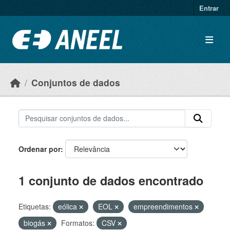
Ir para o conteúdo principal
Entrar
Conjuntos de dados
Ordenar por
1 conjunto de dados encontrado
Etiquetas:
eólica
EOL
empreendimentos
biogás
Formatos:
CSV