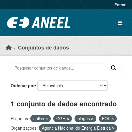
Ir para o conteúdo principal
Entrar
Conjuntos de dados
Ordenar por
1 conjunto de dados encontrado
Etiquetas:
eólica
CGH
biogás
EOL
Organizações:
Agência Nacional de Energia Elétrica