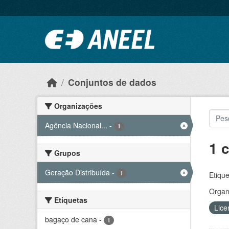
Ir para o conteúdo principal
Conjuntos de dados
Organizações
Agência Nacional...
-
1
1 
Grupos
Geração Distribuída
-
1
Etique
Organ
Etiquetas
Lice
bagaço de cana
-
1