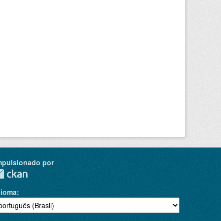
mpulsionado por
dioma