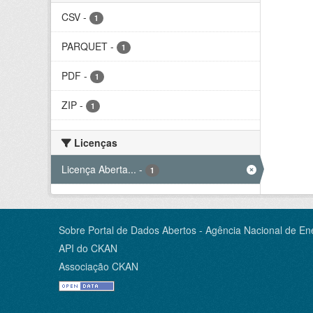
CSV
-
1
PARQUET
-
1
PDF
-
1
ZIP
-
1
Licenças
Licença Aberta...
-
1
Sobre Portal de Dados Abertos - Agência Nacional de Ene
API do CKAN
Associação CKAN