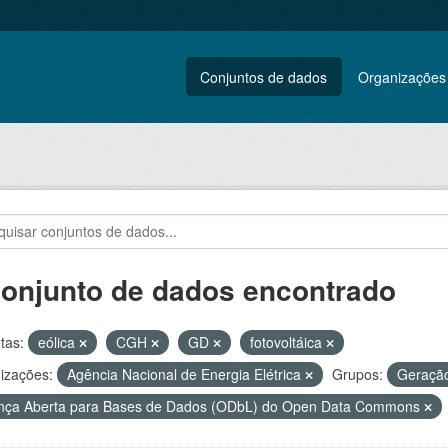
Conjuntos de dados
Organizações
conjunto de dados encontrado
tas:
eólica
CGH
GD
fotovoltáica
izações:
Agência Nacional de Energia Elétrica
Grupos:
Geração
nça Aberta para Bases de Dados (ODbL) do Open Data Commons