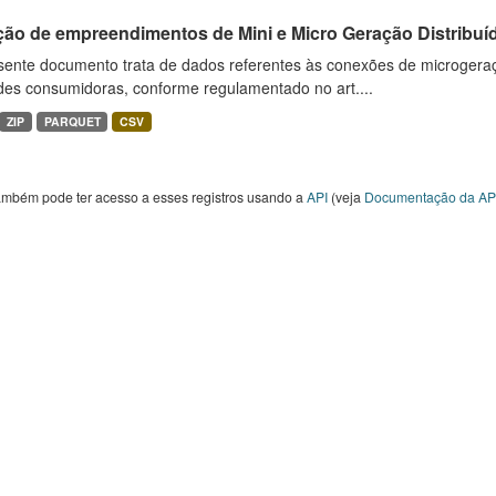
ção de empreendimentos de Mini e Micro Geração Distribuí
sente documento trata de dados referentes às conexões de microgera
des consumidoras, conforme regulamentado no art....
ZIP
PARQUET
CSV
ambém pode ter acesso a esses registros usando a
API
(veja
Documentação da AP