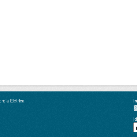
rgia Elétrica
I
I