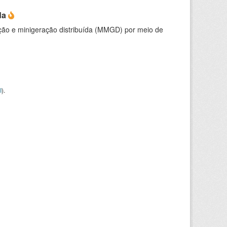
da
ção e minigeração distribuída (MMGD) por meio de
I
).