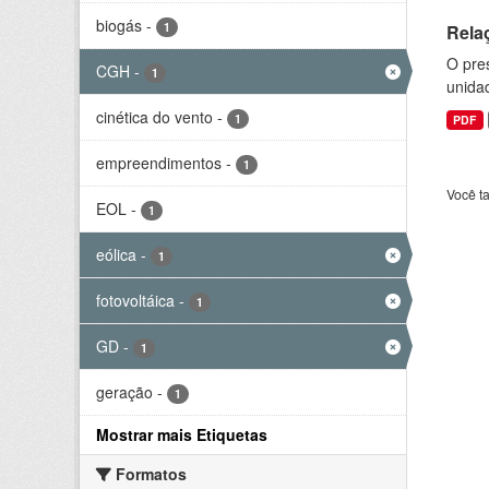
biogás
-
1
Rela
O pre
CGH
-
1
unida
cinética do vento
-
1
PDF
empreendimentos
-
1
Você t
EOL
-
1
eólica
-
1
fotovoltáica
-
1
GD
-
1
geração
-
1
Mostrar mais Etiquetas
Formatos