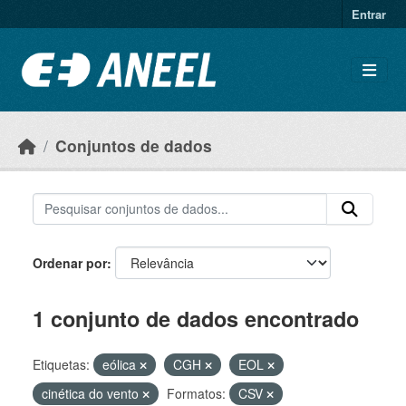
Ir para o conteúdo principal
Entrar
Conjuntos de dados
Ordenar por
1 conjunto de dados encontrado
Etiquetas:
eólica
CGH
EOL
cinética do vento
Formatos:
CSV