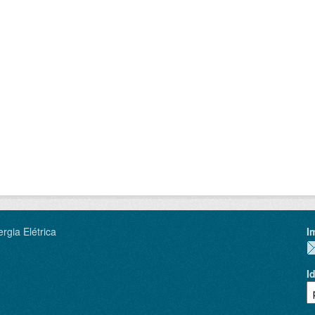
rgia Elétrica
I
I