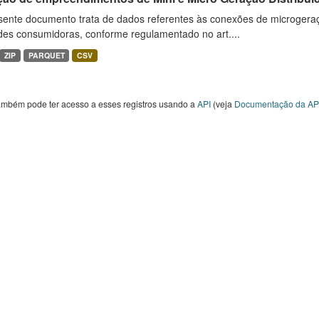
sente documento trata de dados referentes às conexões de microgera
des consumidoras, conforme regulamentado no art....
ZIP
PARQUET
CSV
ambém pode ter acesso a esses registros usando a
API
(veja
Documentação da AP