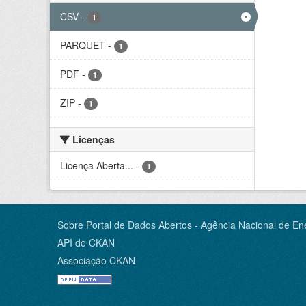
CSV
-
1
PARQUET
-
1
PDF
-
1
ZIP
-
1
Licenças
Licença Aberta...
-
1
Sobre Portal de Dados Abertos - Agência Nacional de Ene
API do CKAN
Associação CKAN