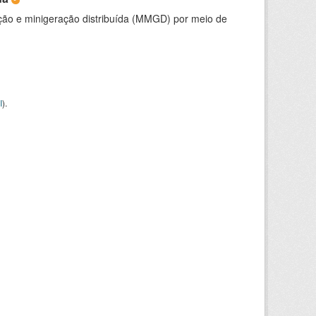
ção e minigeração distribuída (MMGD) por meio de
I
).