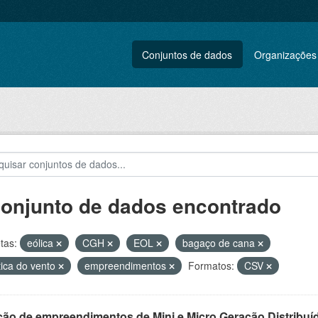
Conjuntos de dados
Organizações
conjunto de dados encontrado
tas:
eólica
CGH
EOL
bagaço de cana
tica do vento
empreendimentos
Formatos:
CSV
ção de empreendimentos de Mini e Micro Geração Distribuí