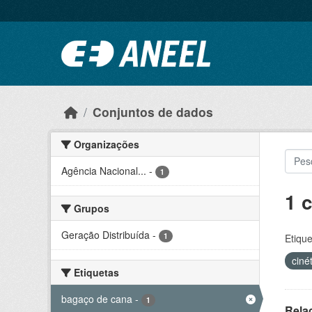
Ir para o conteúdo principal
Conjuntos de dados
Organizações
Agência Nacional...
-
1
1 
Grupos
Geração Distribuída
-
1
Etique
ciné
Etiquetas
bagaço de cana
-
1
Rela