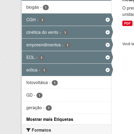
biogás
-
O pre
1
unida
CGH
-
1
PDF
cinética do vento
-
1
Você t
empreendimentos
-
1
EOL
-
1
eólica
-
1
fotovoltáica
-
1
GD
-
1
geração
-
1
Mostrar mais Etiquetas
Formatos