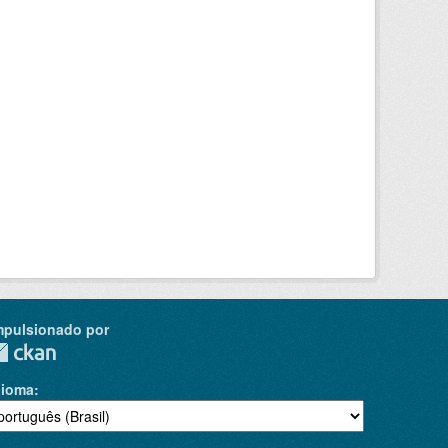
mpulsionado por
dioma