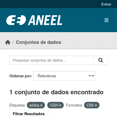
Ir para o conteúdo principal
Entrar
Conjuntos de dados
Ordenar por
1 conjunto de dados encontrado
Etiquetas:
eólica
CGH
Formatos:
CSV
Filtrar Resultados