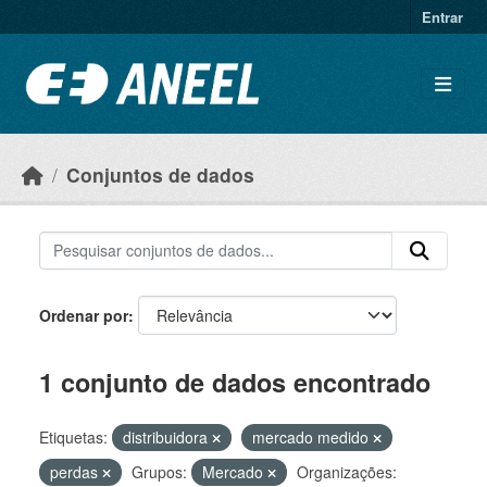
Ir para o conteúdo principal
Entrar
Conjuntos de dados
Ordenar por
1 conjunto de dados encontrado
Etiquetas:
distribuidora
mercado medido
perdas
Grupos:
Mercado
Organizações: