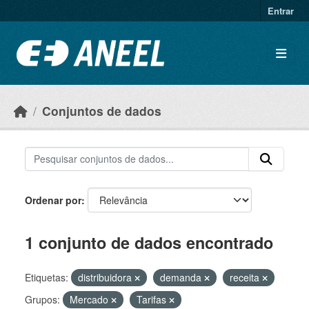
Ir para o conteúdo principal
Entrar
Conjuntos de dados
Ordenar por
1 conjunto de dados encontrado
Etiquetas:
distribuidora
demanda
receita
Grupos:
Mercado
Tarifas