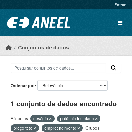
Ir para o conteúdo principal
Entrar
Conjuntos de dados
Ordenar por
1 conjunto de dados encontrado
Etiquetas:
deságio
potência instalada
preço teto
empreendimento
Grupos: