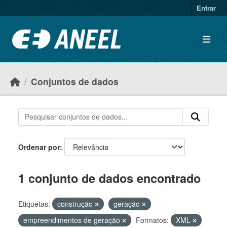
Ir para o conteúdo principal
Entrar
Conjuntos de dados
Ordenar por
1 conjunto de dados encontrado
Etiquetas:
construção
geração
empreendimentos de geração
Formatos:
XML