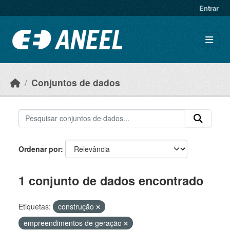
Ir para o conteúdo principal
Entrar
Conjuntos de dados
Ordenar por
1 conjunto de dados encontrado
Etiquetas:
construção
empreendimentos de geração