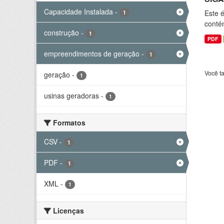
Capacidade Instalada
-
Este 
1
conté
construção
-
1
PDF
empreendimentos de geração
-
1
Você t
geração
-
1
usinas geradoras
-
1
Formatos
CSV
-
1
PDF
-
1
XML
-
1
Licenças