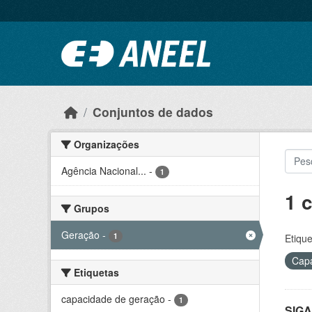
Ir para o conteúdo principal
Conjuntos de dados
Organizações
Agência Nacional...
-
1
1 
Grupos
Geração
-
1
Etique
Capa
Etiquetas
capacidade de geração
-
1
SIGA