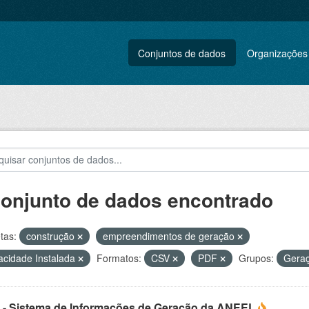
Conjuntos de dados
Organizações
conjunto de dados encontrado
tas:
construção
empreendimentos de geração
cidade Instalada
Formatos:
CSV
PDF
Grupos:
Gera
 - Sistema de Informações de Geração da ANEEL