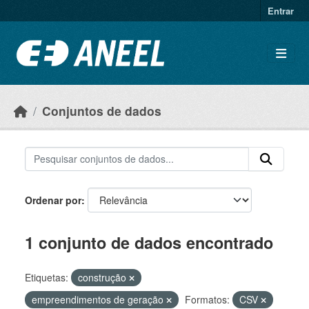
Ir para o conteúdo principal
Entrar
Conjuntos de dados
Ordenar por
1 conjunto de dados encontrado
Etiquetas:
construção
empreendimentos de geração
Formatos:
CSV