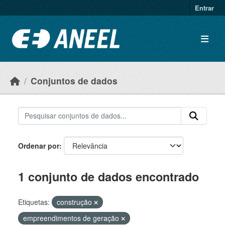
Ir para o conteúdo principal
Entrar
Conjuntos de dados
Ordenar por
1 conjunto de dados encontrado
Etiquetas:
construção
empreendimentos de geração