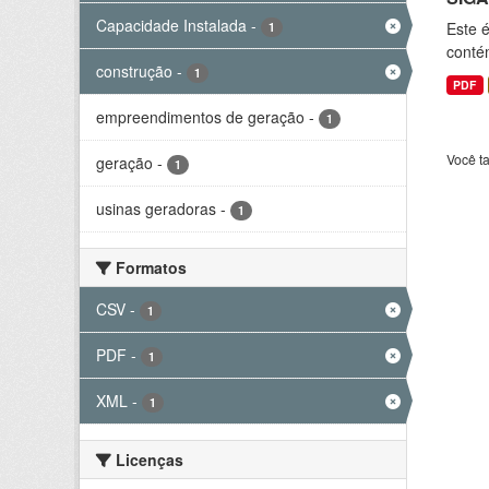
Capacidade Instalada
-
Este 
1
conté
construção
-
1
PDF
empreendimentos de geração
-
1
Você t
geração
-
1
usinas geradoras
-
1
Formatos
CSV
-
1
PDF
-
1
XML
-
1
Licenças