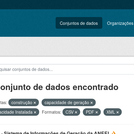
Conjuntos de dados
Organizações
conjunto de dados encontrado
tas:
construção
capacidade de geração
cidade Instalada
Formatos:
CSV
PDF
XML
 - Sistema de Informações de Geração da ANEEL