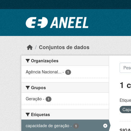
Ir para o conteúdo principal
Conjuntos de dados
Organizações
Agência Nacional...
-
1
1 
Grupos
Geração
-
1
Etique
Capa
Etiquetas
capacidade de geração
-
1
SIGA