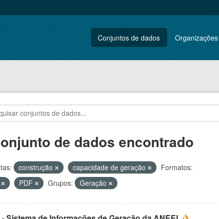
Conjuntos de dados
Organizações
conjunto de dados encontrado
tas:
construção
capacidade de geração
Formatos:
V
PDF
Grupos:
Geração
 - Sistema de Informações de Geração da ANEEL