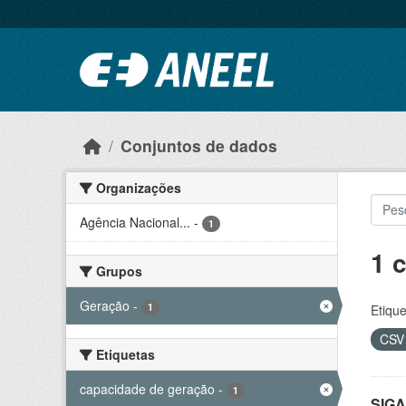
Ir para o conteúdo principal
Conjuntos de dados
Organizações
Agência Nacional...
-
1
1 
Grupos
Geração
-
1
Etique
CS
Etiquetas
capacidade de geração
-
1
SIGA