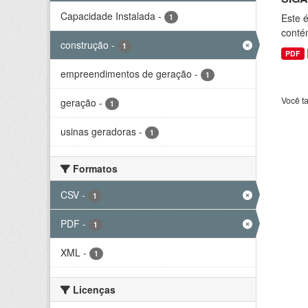
Capacidade Instalada
-
Este 
1
conté
construção
-
1
PDF
empreendimentos de geração
-
1
Você t
geração
-
1
usinas geradoras
-
1
Formatos
CSV
-
1
PDF
-
1
XML
-
1
Licenças