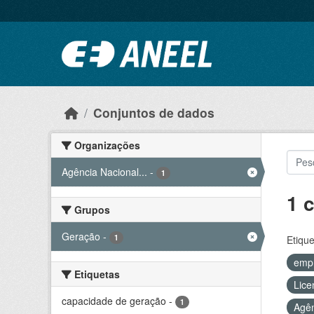
Ir para o conteúdo principal
Conjuntos de dados
Organizações
Agência Nacional...
-
1
1 
Grupos
Geração
-
1
Etique
emp
Etiquetas
Lice
capacidade de geração
-
1
Agên