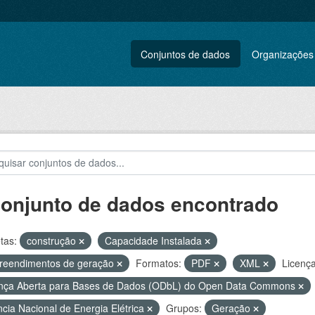
Conjuntos de dados
Organizações
conjunto de dados encontrado
tas:
construção
Capacidade Instalada
reendimentos de geração
Formatos:
PDF
XML
Licença
nça Aberta para Bases de Dados (ODbL) do Open Data Commons
cia Nacional de Energia Elétrica
Grupos:
Geração