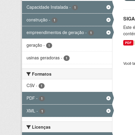
Capacidade Instalada
-
1
SIGA
construção
-
1
Este 
empreendimentos de geração
-
1
conté
PDF
geração
-
1
usinas geradoras
-
1
Você t
Formatos
CSV
-
1
PDF
-
1
XML
-
1
Licenças